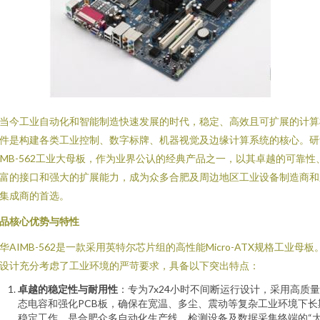
当今工业自动化和智能制造快速发展的时代，稳定、高效且可扩展的计算
件是构建各类工业控制、数字标牌、机器视觉及边缘计算系统的核心。研
IMB-562工业大母板，作为业界公认的经典产品之一，以其卓越的可靠性
富的接口和强大的扩展能力，成为众多合肥及周边地区工业设备制造商和
集成商的首选。
品核心优势与特性
华AIMB-562是一款采用英特尔芯片组的高性能Micro-ATX规格工业母板
设计充分考虑了工业环境的严苛要求，具备以下突出特点：
卓越的稳定性与耐用性
：专为7x24小时不间断运行设计，采用高质
态电容和强化PCB板，确保在宽温、多尘、震动等复杂工业环境下长
稳定工作，是合肥众多自动化生产线、检测设备及数据采集终端的“