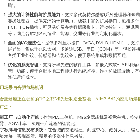
脑”。
强大的计算性能与扩展能力
：支持多代英特尔酷睿i系列处理器和奔
赛扬处理器，提供充沛的计算动力。板载丰富的扩展接口，包括多个
PCI、PCIe插槽，可灵活扩展各类数据采集卡、运动控制卡、通讯网
等，满足合肥地区制造业、能源、交通等行业的定制化需求。
全面的I/O连接性
：提供多种显示接口（VGA, DVI-D, HDMI），支
屏异显；集成千兆以太网、多通道USB、串口（COM）等，轻松连
各类工业外设、传感器和传统设备，便于系统集成和数据互通。
优化的系统管理
：支持研华先进的软件工具，如嵌入式软件API和远
管理功能，便于合肥本地工程师进行系统监控、维护和故障诊断，有
降低运维成本。
用场景与合肥市场机遇
合肥这座正在崛起的“IC之都”和先进制造业基地，AIMB-562的应用场景
广泛：
能工厂与自动化产线
：作为PLC上位机、MES终端或机器视觉主机，控制
臂、AGV小车，实现生产流程的智能化。
字标牌与信息发布系统
：在合肥的交通枢纽、商业中心、政务大厅，驱动
显示屏，实现高清、稳定的多媒体信息播放。